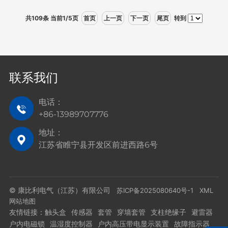
共109条 当前1/5页
首页
上一页
下一页
尾页
转到
联系我们
电话：
+86-13989707776
地址：
江苏省睢宁县开发区前进西路6号
© 康比利电气（江苏）有限公司
苏ICP备2025080640号-1
XML
网站地图
友情链接：
触头盒
传感器
套管
穿墙套管
支柱绝缘子
避雷器
户内电磁锁
温湿度控制器
户内高压带电显示装置
故障指示器